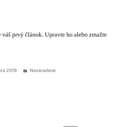
e váš prvý článok. Upravte ho alebo zmažte
Publikované
bra 2019
Nezaradené
v