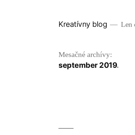
Prejsť
na
Kreatívny blog
Len 
obsah
Mesačné archívy:
september 2019