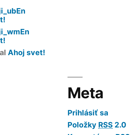
ji_ubEn
t!
eji_wmEn
t!
al
Ahoj svet!
Meta
Prihlásiť sa
Položky
RSS
2.0