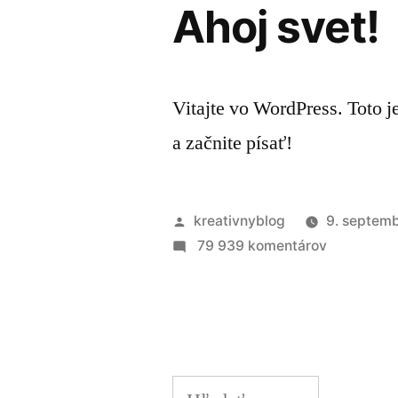
Ahoj svet!
Vitajte vo WordPress. Toto j
a začnite písať!
Publikoval
kreativnyblog
9. septem
na
79 939 komentárov
Ahoj
svet!
Hľadať: