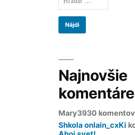
Najnovšie
komentáre
Mary3930
komentov
Shkola onlain_cxKi
k
Ahoj svet!